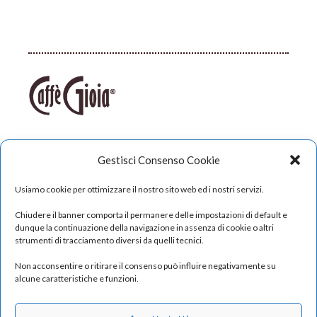
© Copyright 2026 Labcaffè srl
Gestisci Consenso Cookie
P. Iva 03928270655
REA SA330858
Usiamo cookie per ottimizzare il nostro sito web ed i nostri servizi.
Cap. Sociale €15.900 i.v.
Chiudere il banner comporta il permanere delle impostazioni di default e
PEC
labcaffe@legalmail.it
dunque la continuazione della navigazione in assenza di cookie o altri
strumenti di tracciamento diversi da quelli tecnici.
All rights reserved
Non acconsentire o ritirare il consenso può influire negativamente su
alcune caratteristiche e funzioni.
I loghi contrassegnati da asterisco (*) non sono di
proprietà di Labcaffè SRL, né di aziende ad essa